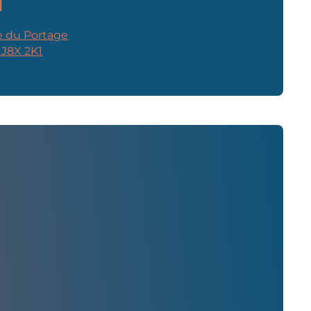
l
 du Portage
 J8X 2K1