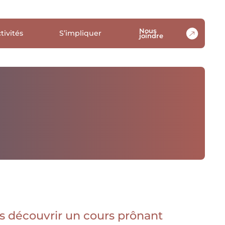
Nous
tivités
S’impliquer
joindre
s découvrir un cours prônant