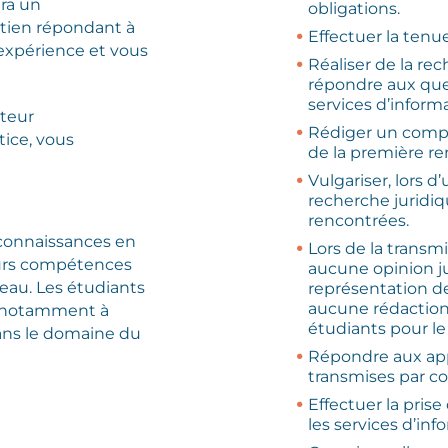
ira un
obligations.
tien répondant à
Effectuer la tenue
 expérience et vous
Réaliser de la rec
répondre aux que
services d’informa
cteur
Rédiger un compte
tice, vous
de la première re
Vulgariser, lors d
recherche juridi
rencontrées.
 connaissances en
Lors de la transm
leurs compétences
aucune opinion j
eau. Les étudiants
représentation de
aucune rédaction
t notamment à
étudiants pour le
ans le domaine du
Répondre aux ap
transmises par cou
Effectuer la pris
les services d’inf