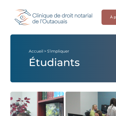
À 
Accueil
>
S’impliquer
Étudiants