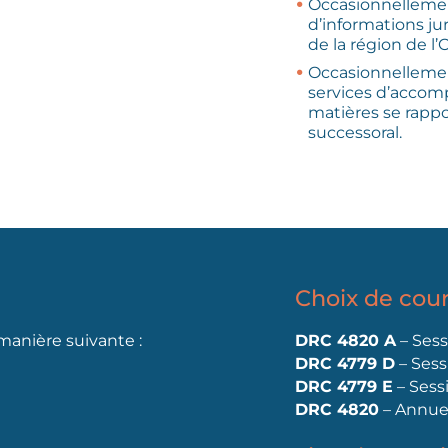
Occasionnellement
d’informations jur
de la région de l’
Occasionnellement
services d’accomp
matières se rappo
successoral.
Choix de cou
 manière suivante :
DRC 4820 A
– Sess
.
DRC 4779 D
– Sess
DRC 4779 E
– Sessi
DRC 4820
– Annuel