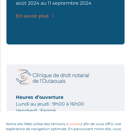
août 2024 au 11 septembre 2024
En savoir plus
Heures d’ouverture
Lundi au jeudi : 9h00 à 16h00
Vendredi : Fermé
819 600-9393
Notre site Web utilise des témoins (
cookies
) afin de vous offrir une
expérience de navigation optimale. En parcourant notre site, vous
info@cliniquededroitnotarial.ca